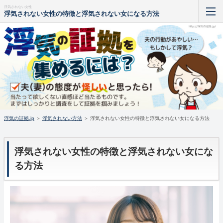
浮気されない女性
浮気されない女性の特徴と浮気されない女になる方法
浮気 証拠 集め方
浮気 証拠 隠し場所
浮気 証拠 髪の毛
浮気 証拠 日記
浮気の証拠.jp
＞
浮気されない方法
＞
浮気されない女性の特徴と浮気されない女になる方法
浮気 証拠 手紙
浮気されない女性の特徴と浮気されない女にな
浮気 証拠 gps
る方法
ホーム