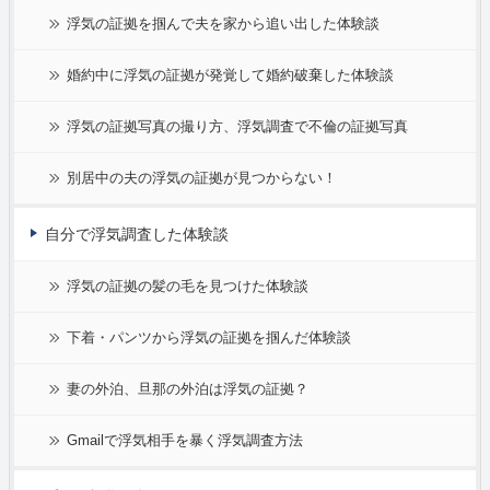
浮気の証拠を掴んで夫を家から追い出した体験談
婚約中に浮気の証拠が発覚して婚約破棄した体験談
浮気の証拠写真の撮り方、浮気調査で不倫の証拠写真
別居中の夫の浮気の証拠が見つからない！
自分で浮気調査した体験談
浮気の証拠の髪の毛を見つけた体験談
下着・パンツから浮気の証拠を掴んだ体験談
妻の外泊、旦那の外泊は浮気の証拠？
Gmailで浮気相手を暴く浮気調査方法