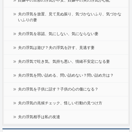
妊娠中の旦那の浮気が不安、妊娠中の夫の浮気が心配
夫の浮気を放置、見て見ぬ振り、気づかないふり、気づかな
いふりの妻
夫の浮気を容認、気にしない、気にならない妻
夫の浮気は遊び？夫の浮気を許す、見逃す妻
夫の浮気で吐き気、気持ち悪い、情緒不安定になる妻
夫の浮気を問い詰める、問い詰めない？問い詰め方は？
夫の浮気を子供に話す？子供の心の傷になる？
夫の浮気の兆候チェック、怪しい行動の見つけ方
夫の浮気相手は私の友達