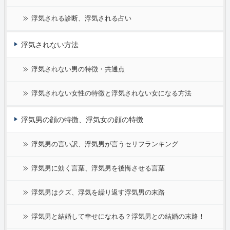
浮気される診断、浮気される占い
浮気されない方法
浮気されない男の特徴・共通点
浮気されない女性の特徴と浮気されない女になる方法
浮気男の顔の特徴、浮気女の顔の特徴
浮気男の言い訳、浮気男が言うセリフランキング
浮気男に効く言葉、浮気男を後悔させる言葉
浮気男はクズ、浮気を繰り返す浮気男の末路
浮気男と結婚して幸せになれる？浮気男との結婚の末路！