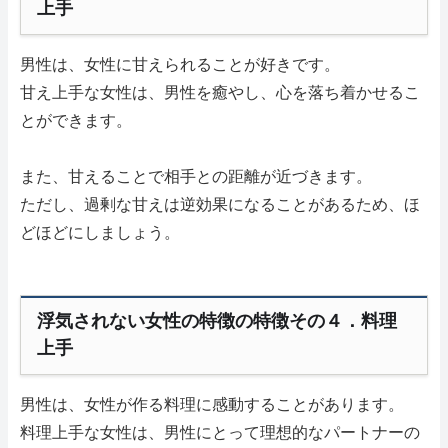
上手
男性は、女性に甘えられることが好きです。
甘え上手な女性は、男性を癒やし、心を落ち着かせるこ
とができます。
また、甘えることで相手との距離が近づきます。
ただし、過剰な甘えは逆効果になることがあるため、ほ
どほどにしましょう。
浮気されない女性の特徴の特徴その４．料理
上手
男性は、女性が作る料理に感動することがあります。
料理上手な女性は、男性にとって理想的なパートナーの