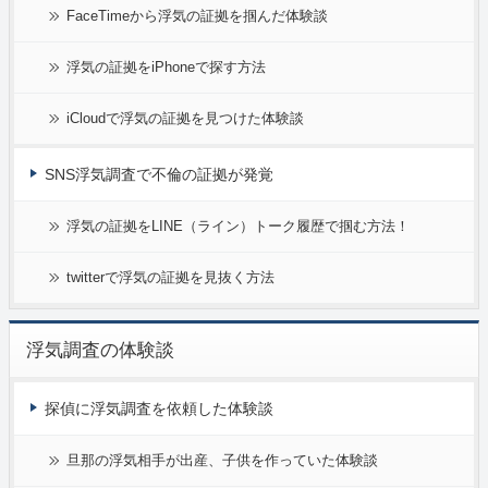
FaceTimeから浮気の証拠を掴んだ体験談
浮気の証拠をiPhoneで探す方法
iCloudで浮気の証拠を見つけた体験談
SNS浮気調査で不倫の証拠が発覚
浮気の証拠をLINE（ライン）トーク履歴で掴む方法！
twitterで浮気の証拠を見抜く方法
浮気調査の体験談
探偵に浮気調査を依頼した体験談
旦那の浮気相手が出産、子供を作っていた体験談