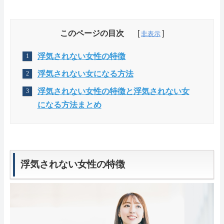
このページの目次
浮気されない女性の特徴
浮気されない女になる方法
浮気されない女性の特徴と浮気されない女
になる方法まとめ
浮気されない女性の特徴