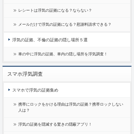
レシートは浮気の証拠になる？ならない？
メールだけで浮気の証拠になる？慰謝料請求できる？
浮気の証拠、不倫の証拠の隠し場所５選
車の中に浮気の証拠、車内の隠し場所を浮気調査！
スマホ浮気調査
スマホで浮気の証拠集め
携帯にロックをかける理由は浮気の証拠？携帯ロックしない
人は？
浮気の証拠を隠滅する驚きの隠蔽アプリ！