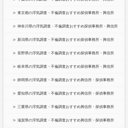
東京都の浮気調査・不倫調査おすすめ探偵事務所・興信所
神奈川県の浮気調査・不倫調査おすすめ探偵事務所・興信所
新潟県の浮気調査・不倫調査おすすめ探偵事務所・興信所
長野県の浮気調査・不倫調査おすすめ探偵事務所・興信所
岐阜県の浮気調査・不倫調査おすすめ探偵事務所・興信所
静岡県の浮気調査・不倫調査おすすめ興信所・探偵事務所
愛知県の浮気調査・不倫調査おすすめ興信所・探偵事務所
三重県の浮気調査・不倫調査おすすめ興信所・探偵事務所
滋賀県の浮気調査・不倫調査おすすめ興信所・探偵事務所