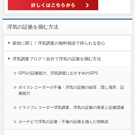
浮気の証拠を掴む方法
探偵に聞く！浮気調査の無料相談で得られる安心
浮気調査ブログ！自分で浮気の証拠を掴む方法
GPSの証拠能力、浮気調査におすすめのGPS
ボイスレコーダーの不倫・浮気の証拠の録音、隠し場所、証
拠能力
ドライブレコーダー浮気調査、浮気の証拠の発覚と証拠隠滅
カーナビで浮気の証拠・不倫の証拠を掴んだ体験談