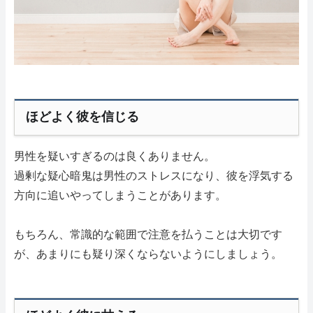
ほどよく彼を信じる
男性を疑いすぎるのは良くありません。
過剰な疑心暗鬼は男性のストレスになり、彼を浮気する
方向に追いやってしまうことがあります。
もちろん、常識的な範囲で注意を払うことは大切です
が、あまりにも疑り深くならないようにしましょう。