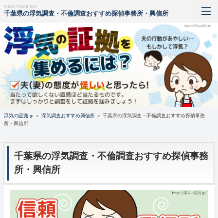
千葉県 浮気調査 探偵
千葉県の浮気調査・不倫調査おすすめ探偵事務所・興信所
浮気 証拠 集め方
浮気 証拠 隠し場所
浮気 証拠 髪の毛
浮気 証拠 日記
浮気の証拠.jp
＞
浮気調査おすすめ興信所
＞
千葉県の浮気調査・不倫調査おすすめ探偵事務
所・興信所
浮気 証拠 手紙
浮気 証拠 gps
千葉県の浮気調査・不倫調査おすすめ探偵事務
所・興信所
ホーム